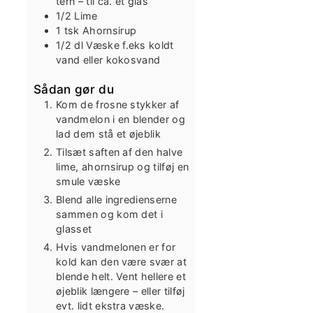
tern
– til ca. ét glas
1/2
Lime
1
tsk
Ahornsirup
1/2
dl
Væske f.eks koldt
vand eller kokosvand
Sådan gør du
Kom de frosne stykker af
vandmelon i en blender og
lad dem stå et øjeblik
Tilsæt saften af den halve
lime, ahornsirup og tilføj en
smule væske
Blend alle ingredienserne
sammen og kom det i
glasset
Hvis vandmelonen er for
kold kan den være svær at
blende helt. Vent hellere et
øjeblik længere – eller tilføj
evt. lidt ekstra væske.