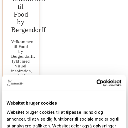
til
Food
by
Bergendorff
Velkommen
til Food
by
Bergendorff,
fyldt med
visuel
inspiration,
opskrifter
og
blogindlæg
om kost
og sund
livsstil.
Websitet bruger cookies
Inspireret
af det
Websitet bruger cookies til at tilpasse indhold og
smukke
annoncer, til at vise dig funktioner til sociale medier og til
Sydfyn,
hvor jeg
at analysere trafikken. Websitet deler også oplysninger