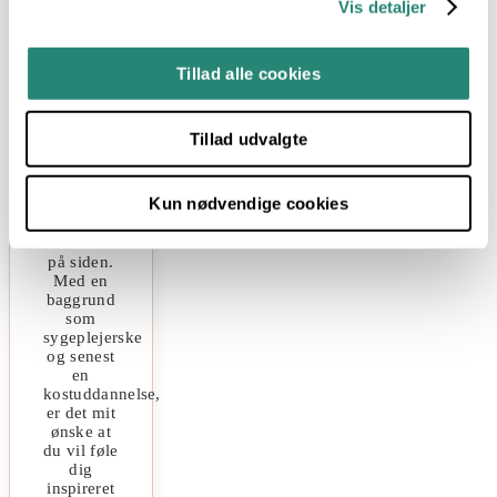
Vis detaljer
til
inspiration.
Min
Tillad alle cookies
begejstring
for
RetroDesign
vil
Tillad udvalgte
ligeledes
være
tydelig i
Kun nødvendige cookies
de
billeder
du ser her
på siden.
Med en
baggrund
som
sygeplejerske
og senest
en
kostuddannelse,
er det mit
ønske at
du vil føle
dig
inspireret