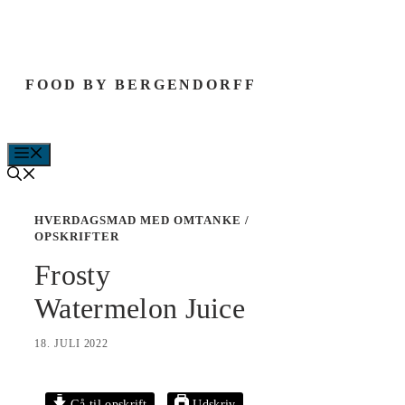
Hop
til
indhold
FOOD BY BERGENDORFF
MENU
HVERDAGSMAD MED OMTANKE
/
OPSKRIFTER
Frosty
Watermelon Juice
18. JULI 2022
Gå til opskrift
Udskriv