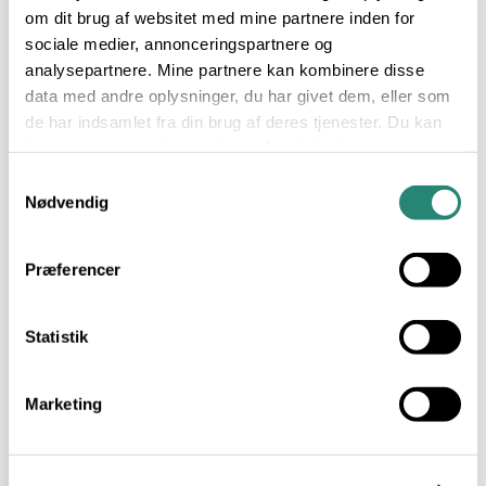
er født og
om dit brug af websitet med mine partnere inden for
opvokset,
har jeg
sociale medier, annonceringspartnere og
taget
analysepartnere. Mine partnere kan kombinere disse
glæden
data med andre oplysninger, du har givet dem, eller som
"Fra jord
til bord"
de har indsamlet fra din brug af deres tjenester. Du kan
med mig
læse mere om websitets brug af cookies i
videre i
livet.
min
cookiepolitik
, hvor du også nemt kan slå cookies
Samtykkevalg
Mad lavet
fra.
Nødvendig
fra
bunden af
har altid
været
Præferencer
naturligt
for mig,
ligesom
Statistik
den
bredere
sammenhæng
og de
Marketing
traditioner
vores kost
er en del
af, er en
stor kilde