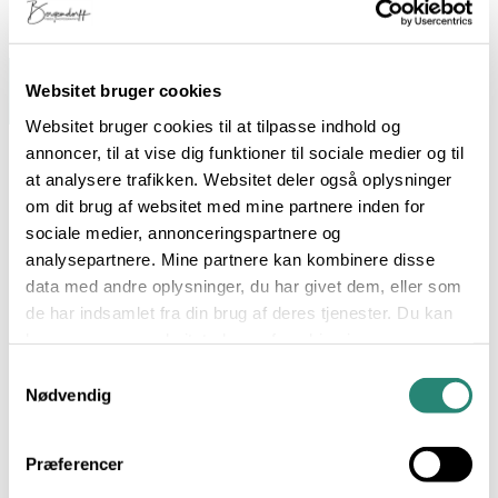
Websitet bruger cookies
Websitet bruger cookies til at tilpasse indhold og
annoncer, til at vise dig funktioner til sociale medier og til
at analysere trafikken. Websitet deler også oplysninger
om dit brug af websitet med mine partnere inden for
sociale medier, annonceringspartnere og
analysepartnere. Mine partnere kan kombinere disse
data med andre oplysninger, du har givet dem, eller som
de har indsamlet fra din brug af deres tjenester. Du kan
læse mere om websitets brug af cookies i
Hverdagsmad med omtanke
min
cookiepolitik
, hvor du også nemt kan slå cookies
Samtykkevalg
fra.
Nødvendig
Forårssalat med Rygeostcreme
Præferencer
Ovnbagte figner med gedeost