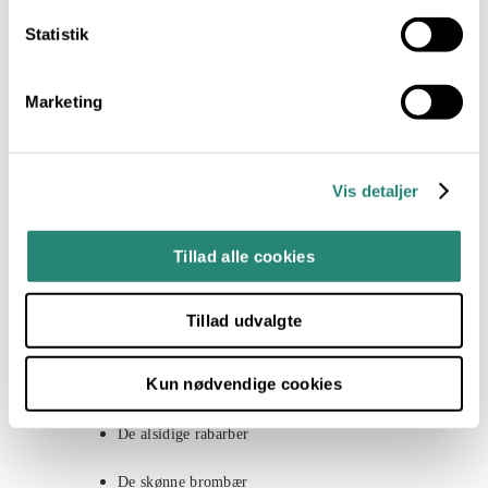
Statistik
Grillet gedeost med solbær
Chiagrød med kokosmælk
Marketing
Rissalat med ristede kikærter
Vis detaljer
Smag og Sundhed
Tillad alle cookies
Tillad udvalgte
Middelhavskosten
Kun nødvendige cookies
De Nordiske Råvarer
De alsidige rabarber
De skønne brombær