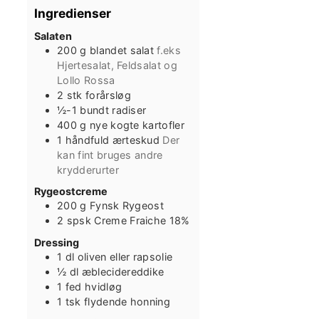
Ingredienser
Salaten
200
g
blandet salat
f.eks
Hjertesalat, Feldsalat og
Lollo Rossa
2
stk
forårsløg
½-1
bundt
radiser
400
g
nye kogte kartofler
1
håndfuld
ærteskud
Der
kan fint bruges andre
krydderurter
Rygeostcreme
200
g
Fynsk Rygeost
2
spsk
Creme Fraiche 18%
Dressing
1
dl
oliven eller rapsolie
½
dl
æblecidereddike
1
fed
hvidløg
1
tsk
flydende honning