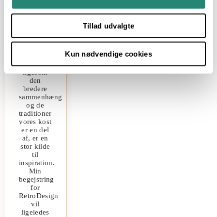
livet.
Mad lavet
fra
Tillad udvalgte
bunden af
har altid
været
Kun nødvendige cookies
naturligt
for mig,
ligesom
den
bredere
sammenhæng
og de
traditioner
vores kost
er en del
af, er en
stor kilde
til
inspiration.
Min
begejstring
for
RetroDesign
vil
ligeledes