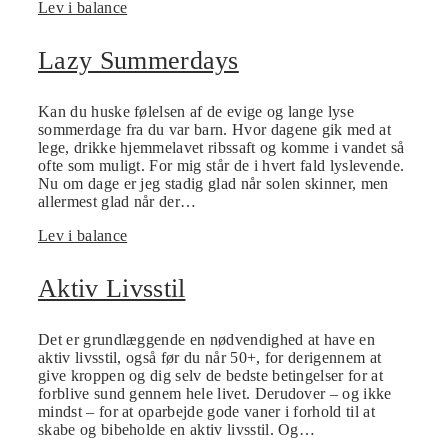
Lev i balance
Lazy Summerdays
Kan du huske følelsen af de evige og lange lyse
sommerdage fra du var barn. Hvor dagene gik med at
lege, drikke hjemmelavet ribssaft og komme i vandet så
ofte som muligt. For mig står de i hvert fald lyslevende.
Nu om dage er jeg stadig glad når solen skinner, men
allermest glad når der…
Lev i balance
Aktiv Livsstil
Det er grundlæggende en nødvendighed at have en
aktiv livsstil, også før du når 50+, for derigennem at
give kroppen og dig selv de bedste betingelser for at
forblive sund gennem hele livet. Derudover – og ikke
mindst – for at oparbejde gode vaner i forhold til at
skabe og bibeholde en aktiv livsstil. Og…