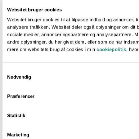
Hverdagsmad med omtanke
Websitet bruger cookies
Websitet bruger cookies til at tilpasse indhold og annoncer, til 
analysere trafikken. Websitet deler også oplysninger om dit 
Forårssalat med Rygeostcreme
sociale medier, annonceringspartnere og analysepartnere. 
andre oplysninger, du har givet dem, eller som de har indsaml
Ovnbagte figner med gedeost
mere om websitets brug af cookies i min
cookiepolitik
, hvo
Grillet gedeost med solbær
Samtykkevalg
Nødvendig
Chiagrød med kokosmælk
Præferencer
Rissalat med ristede kikærter
Statistik
Smag og Sundhed
Marketing