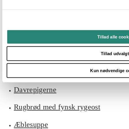
Middelhavskosten
De Nordiske Råvarer
De alsidige rabarber
Tillad alle cook
De skønne brombær
Tillad udvalg
Kun nødvendige c
Mad med minder
Davrepigerne
Rugbrød med fynsk rygeost
Æblesuppe