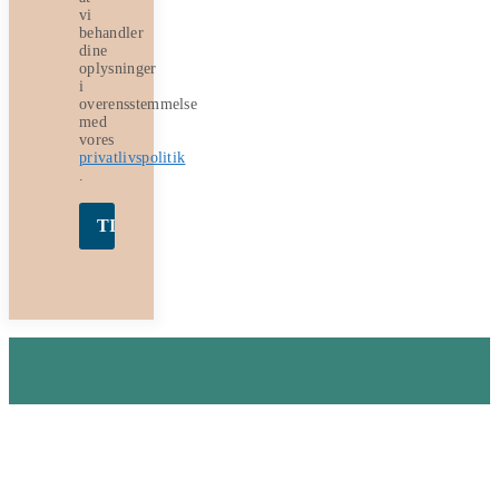
vi
behandler
dine
oplysninger
i
overensstemmelse
med
vores
privatlivspolitik
.