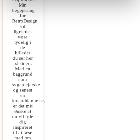
Min
begejstring
for
RetroDesign
vil
ligeledes
være
tydelig i
de
billeder
du ser her
på siden.
Med en
baggrund
som
sygeplejerske
og senest
en
kostuddannelse,
er det mit
ønske at
du vil føle
dig
inspireret
til at læse
med om