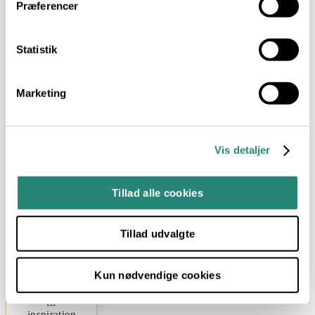
har jeg
Præferencer
taget
glæden
"Fra jord
Statistik
til bord"
med mig
videre i
livet.
Marketing
Mad lavet
fra
bunden af
har altid
været
Vis detaljer
naturligt
for mig,
ligesom
Tillad alle cookies
den
bredere
sammenhæng
og de
Tillad udvalgte
traditioner
vores kost
er en del
Kun nødvendige cookies
af, er en
stor kilde
til
inspiration.