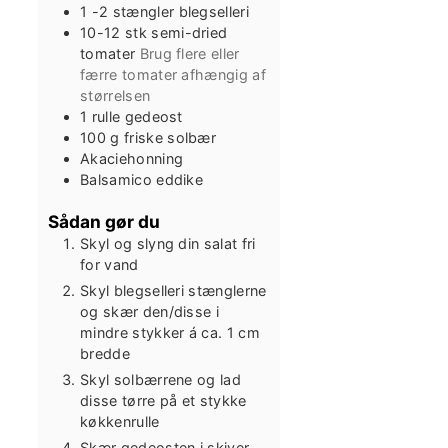
1 -2
stængler
blegselleri
10-12
stk
semi-dried
tomater
Brug flere eller
færre tomater afhængig af
størrelsen
1
rulle
gedeost
100
g
friske solbær
Akaciehonning
Balsamico eddike
Sådan gør du
Skyl og slyng din salat fri
for vand
Skyl blegselleri stænglerne
og skær den/disse i
mindre stykker á ca. 1 cm
bredde
Skyl solbærrene og lad
disse tørre på et stykke
køkkenrulle
Skær gedeosten i skiver