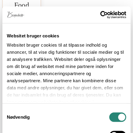
Food
by
Bergendorff
Velkommen
Websitet bruger cookies
til Food
by
Websitet bruger cookies til at tilpasse indhold og
Bergendorff,
annoncer, til at vise dig funktioner til sociale medier og til
fyldt med
visuel
at analysere trafikken. Websitet deler også oplysninger
inspiration,
om dit brug af websitet med mine partnere inden for
opskrifter
sociale medier, annonceringspartnere og
og
blogindlæg
analysepartnere. Mine partnere kan kombinere disse
om kost
data med andre oplysninger, du har givet dem, eller som
og sund
livsstil.
de har indsamlet fra din brug af deres tjenester. Du kan
Inspireret
læse mere om websitets brug af cookies i
af det
min
cookiepolitik
, hvor du også nemt kan slå cookies
smukke
Samtykkevalg
Sydfyn,
fra.
Nødvendig
hvor jeg
er født og
opvokset,