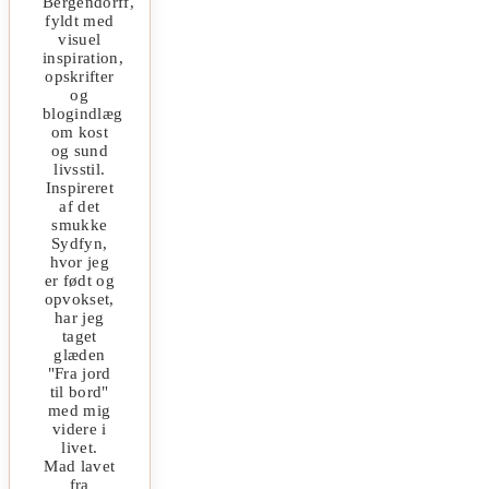
Bergendorff,
fyldt med
visuel
inspiration,
opskrifter
og
blogindlæg
om kost
og sund
livsstil.
Inspireret
af det
smukke
Sydfyn,
hvor jeg
er født og
opvokset,
har jeg
taget
glæden
"Fra jord
til bord"
med mig
videre i
livet.
Mad lavet
fra