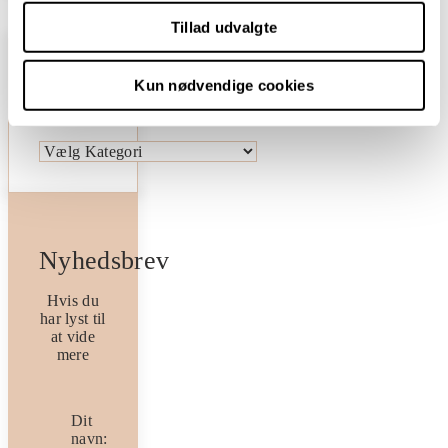
Tillad udvalgte
Kun nødvendige cookies
Kategorier
Kategorier
Nyhedsbrev
Hvis du
har lyst til
at vide
mere
Dit
navn: