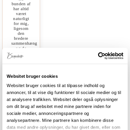
bunden af
har altid
været
naturligt
for mig,
ligesom
den
bredere
sammenhæng
og de
traditioner
vores kost
er en del
af, er en
stor kilde
Websitet bruger cookies
til
inspiration.
Websitet bruger cookies til at tilpasse indhold og
Min
annoncer, til at vise dig funktioner til sociale medier og til
begejstring
for
at analysere trafikken. Websitet deler også oplysninger
RetroDesign
om dit brug af websitet med mine partnere inden for
vil
ligeledes
sociale medier, annonceringspartnere og
være
analysepartnere. Mine partnere kan kombinere disse
tydelig i
data med andre oplysninger, du har givet dem, eller som
de