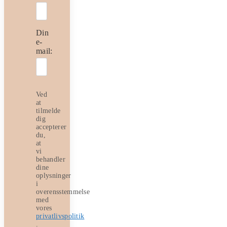
Din
e-
mail:
Ved
at
tilmelde
dig
accepterer
du,
at
vi
behandler
dine
oplysninger
i
overensstemmelse
med
vores
privatlivspolitik
.