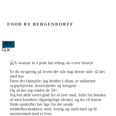
Hop
til
indhold
FOOD BY BERGENDORFF
MENU
Er du nysgerrig på hvem der står bag denne side, så læs
med her.
Først det faktuelle: jeg hedder Lillian, er uddannet
sygeplejerske, kostvejleder og fotograf.
Og så har jeg rundet de 50+.
Jeg har altid været glad for at lave mad, helst fra bunden
af med årstidens tilgængelige råvarer, og du vil kunne
finde opskrifter her lige fra det sunde
middelhavskøkken, nem, hurtig og sund mad og til
mormormad med et tvist.