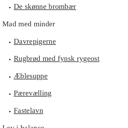
De skønne brombær
Mad med minder
Davrepigerne
Rugbrød med fynsk rygeost
Æblesuppe
Pærevælling
Fastelavn
Lev i balance