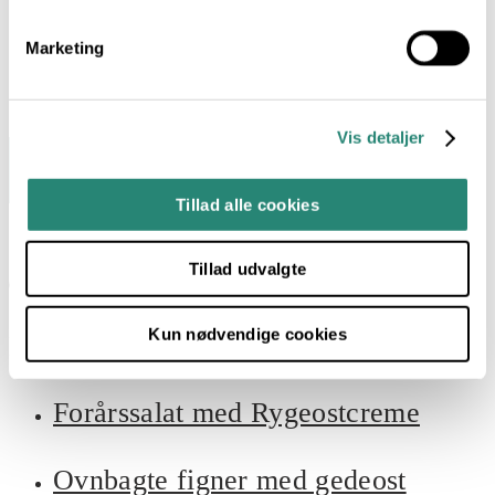
oplysninger i overensstemmelse med vores
privatlivspolitik
.
Marketing
Vis detaljer
Tillad alle cookies
Tillad udvalgte
Kun nødvendige cookies
Hverdagsmad med omtanke
Forårssalat med Rygeostcreme
Ovnbagte figner med gedeost