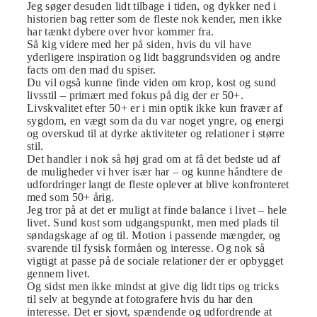
Jeg søger desuden lidt tilbage i tiden, og dykker ned i
historien bag retter som de fleste nok kender, men ikke
har tænkt dybere over hvor kommer fra.
Så kig videre med her på siden, hvis du vil have
yderligere inspiration og lidt baggrundsviden og andre
facts om den mad du spiser.
Du vil også kunne finde viden om krop, kost og sund
livsstil – primært med fokus på dig der er 50+.
Livskvalitet efter 50+ er i min optik ikke kun fravær af
sygdom, en vægt som da du var noget yngre, og energi
og overskud til at dyrke aktiviteter og relationer i større
stil.
Det handler i nok så høj grad om at få det bedste ud af
de muligheder vi hver især har – og kunne håndtere de
udfordringer langt de fleste oplever at blive konfronteret
med som 50+ årig.
Jeg tror på at det er muligt at finde balance i livet – hele
livet. Sund kost som udgangspunkt, men med plads til
søndagskage af og til. Motion i passende mængder, og
svarende til fysisk formåen og interesse. Og nok så
vigtigt at passe på de sociale relationer der er opbygget
gennem livet.
Og sidst men ikke mindst at give dig lidt tips og tricks
til selv at begynde at fotografere hvis du har den
interesse. Det er sjovt, spændende og udfordrende at