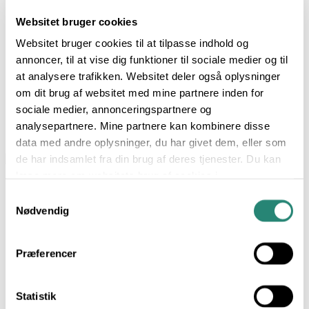
Websitet bruger cookies
Fra busk til bord
Websitet bruger cookies til at tilpasse indhold og
annoncer, til at vise dig funktioner til sociale medier og til
at analysere trafikken. Websitet deler også oplysninger
om dit brug af websitet med mine partnere inden for
Smagen af sensommer
sociale medier, annonceringspartnere og
analysepartnere. Mine partnere kan kombinere disse
data med andre oplysninger, du har givet dem, eller som
de har indsamlet fra din brug af deres tjenester. Du kan
Hvis du har lyst til at vide mere..
læse mere om websitets brug af cookies i
min
cookiepolitik
, hvor du også nemt kan slå cookies
Dit navn:
Samtykkevalg
fra.
Nødvendig
Din e-mail:
Præferencer
Statistik
Ved at tilmelde dig accepterer du, at vi behandler dine