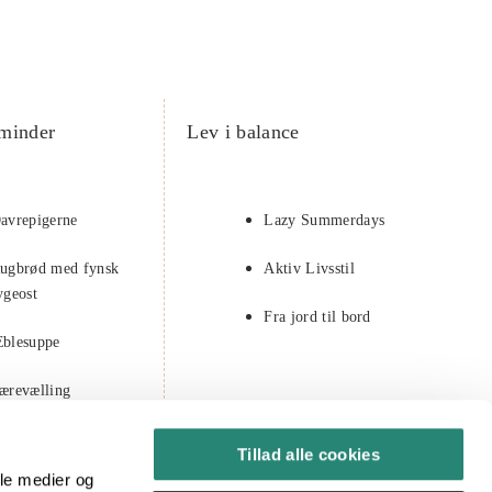
minder
Lev i balance
avrepigerne
Lazy Summerdays
ugbrød med fynsk
Aktiv Livsstil
ygeost
Fra jord til bord
blesuppe
ærevælling
astelavn
Tillad alle cookies
ale medier og