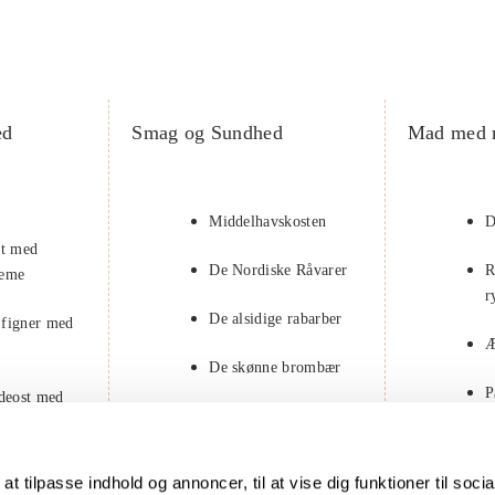
ed
Smag og Sundhed
Mad med 
Middelhavskosten
D
at med
De Nordiske Råvarer
R
reme
r
De alsidige rabarber
 figner med
Æ
De skønne brombær
P
edeost med
F
 med
at tilpasse indhold og annoncer, til at vise dig funktioner til soci