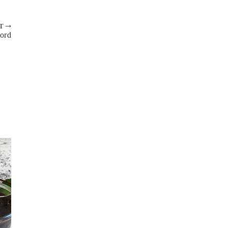
T
bord