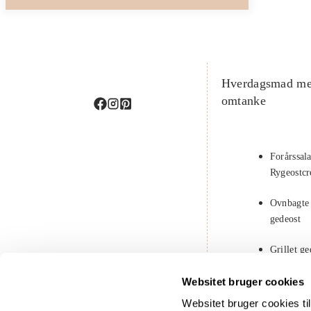
Hverdagsmad m
omtanke
Forårssal
Rygeostc
Ovnbagte
gedeost
Grillet g
solbær
Websitet bruger cookies
Chiagrød
Websitet bruger cookies til 