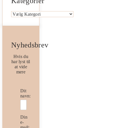
Kategorier
Kategorier
Nyhedsbrev
Hvis du
har lyst til
at vide
mere
Dit
navn:
Din
e-
mail: