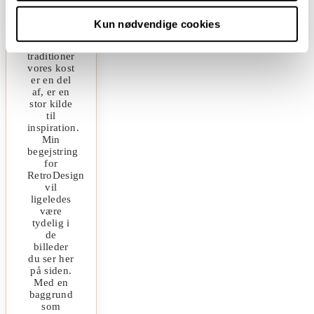
den
bredere
Kun nødvendige cookies
sammenhæng
og de
traditioner
vores kost
er en del
af, er en
stor kilde
til
inspiration.
Min
begejstring
for
RetroDesign
vil
ligeledes
være
tydelig i
de
billeder
du ser her
på siden.
Med en
baggrund
som