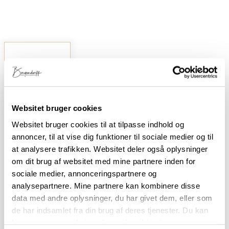
Velkommen
til
Food
Websitet bruger cookies
by
Websitet bruger cookies til at tilpasse indhold og
Bergendorff
annoncer, til at vise dig funktioner til sociale medier og til
at analysere trafikken. Websitet deler også oplysninger
Velkommen
til Food
om dit brug af websitet med mine partnere inden for
by
sociale medier, annonceringspartnere og
Bergendorff,
analysepartnere. Mine partnere kan kombinere disse
fyldt med
visuel
data med andre oplysninger, du har givet dem, eller som
inspiration,
de har indsamlet fra din brug af deres tjenester. Du kan
opskrifter
og
læse mere om websitets brug af cookies i