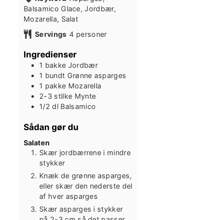
Balsamico Glace, Jordbær,
Mozarella, Salat
Servings
4
personer
Ingredienser
1
bakke
Jordbær
1
bundt
Grønne asparges
1
pakke
Mozarella
2-3
stilke
Mynte
1/2
dl
Balsamico
Sådan gør du
Salaten
Skær jordbærrene i mindre
stykker
Knæk de grønne asparges,
eller skær den nederste del
af hver asparges
Skær asparges i stykker
på 2-3 cm så det passer