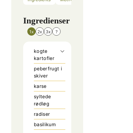
Ingredienser
1x
2x
3x
?
kogte
kartofler
peberfrugt i
skiver
karse
syltede
rødløg
radiser
basilikum