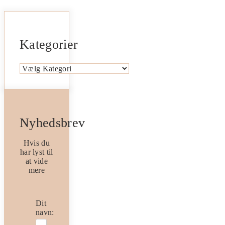
Kategorier
Kategorier
Nyhedsbrev
Hvis du
har lyst til
at vide
mere
Dit
navn: