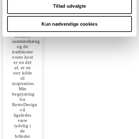
har altid
Tillad udvalgte
været
naturligt
for mig,
Kun nødvendige cookies
ligesom
den
bredere
sammenhæng
og de
traditioner
vores kost
er en del
af, er en
stor kilde
til
inspiration.
Min
begejstring
for
RetroDesign
vil
ligeledes
være
tydelig i
de
billeder