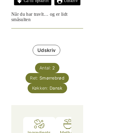
Gå til opskrift
Udskriv
Når du har travlt… og er lidt
småsulten
Udskriv
Antal:
2
Ret:
Smørrebrød
Køkken:
Dansk
Ingredients
Method