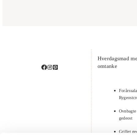
Hverdagsmad m
omtanke
Forårssal
Rygeostc
Ovnbagte
gedeost
Grillet g