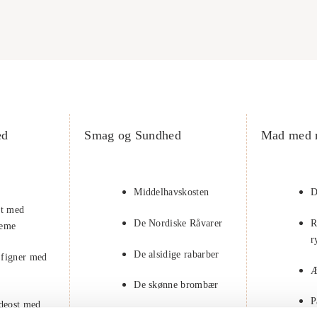
ed
Smag og Sundhed
Mad med 
Middelhavskosten
D
at med
De Nordiske Råvarer
R
reme
r
De alsidige rabarber
 figner med
Æ
De skønne brombær
P
edeost med