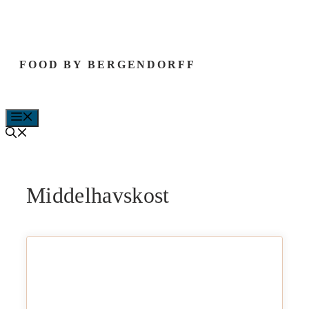
Hop
til
indhold
FOOD BY BERGENDORFF
MENU
Middelhavskost