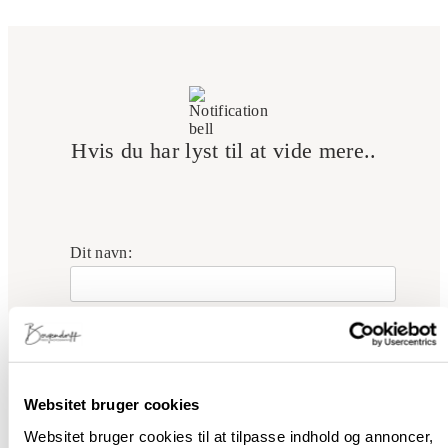
Hvis du har lyst til at vide mere..
Dit navn:
Din e-mail:
Websitet bruger cookies
Ved at tilmelde dig accepterer du, at vi behandler
dine oplysninger i overensstemmelse med vores
Websitet bruger cookies til at tilpasse indhold og annoncer,
privatlivspolitik
.