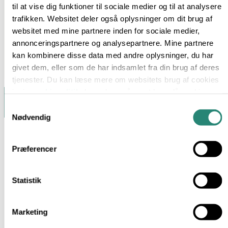
til at vise dig funktioner til sociale medier og til at analysere
trafikken. Websitet deler også oplysninger om dit brug af
websitet med mine partnere inden for sociale medier,
annonceringspartnere og analysepartnere. Mine partnere
kan kombinere disse data med andre oplysninger, du har
givet dem, eller som de har indsamlet fra din brug af deres
tjenester. Du kan læse mere om websitets brug af cookies
i min
cookiepolitik
, hvor du også nemt kan slå cookies
fra.
Samtykkevalg
Nødvendig
Præferencer
Statistik
Marketing
Hverdagsmad med omtanke