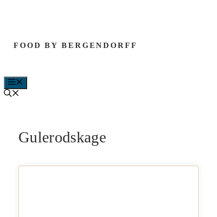
Hop
til
indhold
FOOD BY BERGENDORFF
MENU
Gulerodskage