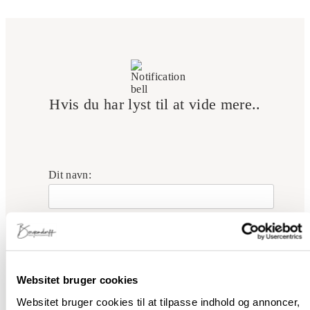
Hvis du har lyst til at vide mere..
Dit navn:
Din e-mail:
Websitet bruger cookies
Ved at tilmelde dig accepterer du, at vi behandler
dine oplysninger i overensstemmelse med vores
Websitet bruger cookies til at tilpasse indhold og annoncer,
privatlivspolitik
.