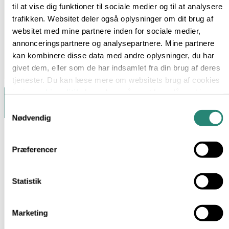
til at vise dig funktioner til sociale medier og til at analysere
trafikken. Websitet deler også oplysninger om dit brug af
websitet med mine partnere inden for sociale medier,
annonceringspartnere og analysepartnere. Mine partnere
kan kombinere disse data med andre oplysninger, du har
givet dem, eller som de har indsamlet fra din brug af deres
tjenester. Du kan læse mere om websitets brug af cookies
i min
cookiepolitik
, hvor du også nemt kan slå cookies
fra.
Samtykkevalg
Nødvendig
Præferencer
Statistik
Marketing
Hverdagsmad med omtanke