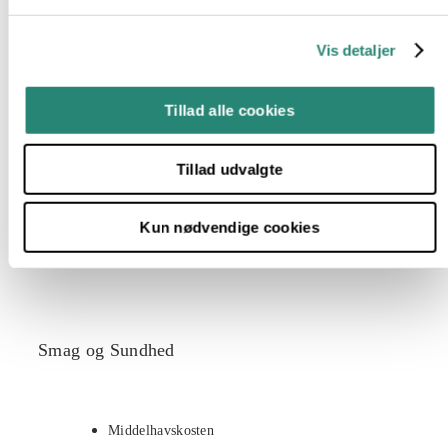
Vis detaljer
Forårssalat med Rygeostcreme
Tillad alle cookies
Ovnbagte figner med gedeost
Grillet gedeost med solbær
Tillad udvalgte
Chiagrød med kokosmælk
Kun nødvendige cookies
Rissalat med ristede kikærter
Smag og Sundhed
Middelhavskosten