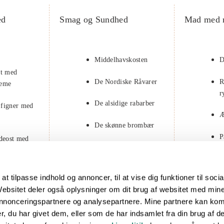
ed
Smag og Sundhed
Mad med 
Middelhavskosten
D
at med
De Nordiske Råvarer
R
reme
r
De alsidige rabarber
 figner med
Æ
De skønne brombær
P
edeost med
F
 med
at tilpasse indhold og annoncer, til at vise dig funktioner til soci
lk
. Websitet deler også oplysninger om dit brug af websitet med min
 annonceringspartnere og analysepartnere. Mine partnere kan ko
ed ristede
, du har givet dem, eller som de har indsamlet fra din brug af de