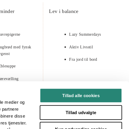
minder
Lev i balance
avrepigerne
Lazy Summerdays
ugbrød med fynsk
Aktiv Livsstil
ygeost
Fra jord til bord
blesuppe
ærevælling
astelavn
Tillad alle cookies
ale medier og
e partnere
Tillad udvalgte
mbinere disse
res tjenester.