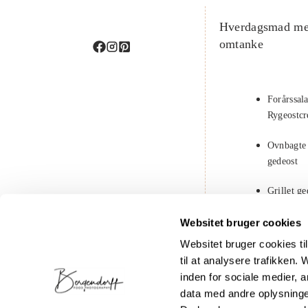
Hverdagsmad m
omtanke
Forårssal
Rygeostc
Ovnbagte
gedeost
Grillet g
solbær
Websitet bruger cookies
Chiagrød
Websitet bruger cookies til 
kokosmæ
til at analysere trafikken
inden for sociale medier,
Rissalat m
data med andre oplysninger
kikærter