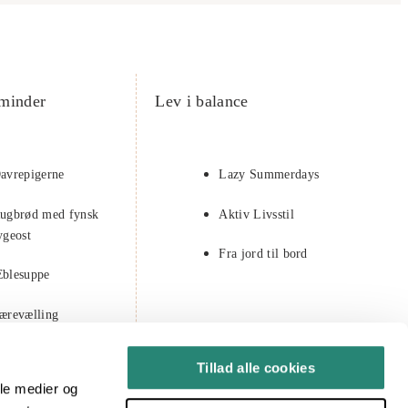
minder
Lev i balance
avrepigerne
Lazy Summerdays
ugbrød med fynsk
Aktiv Livsstil
ygeost
Fra jord til bord
blesuppe
ærevælling
astelavn
Tillad alle cookies
ale medier og