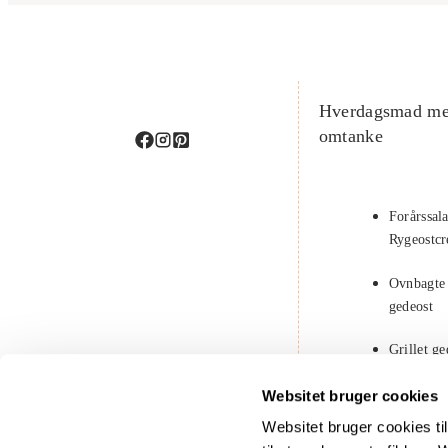
Hverdagsmad m
omtanke
Forårssal
Rygeostc
Ovnbagte
gedeost
Grillet g
solbær
Websitet bruger cookies
Chiagrød
Websitet bruger cookies til 
kokosmæ