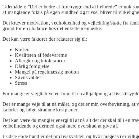
Talemåden: ”Det er bedre at forebygge end at helbrede” er nok sand
af manglende fokus på egen sundhed og trivsel bliver til virkelighe
Det kræver motivation, vedholdenhed og vejledning/støtte fra familie
grund for en ubalance hos det enkelte menneske.
Det kan være faktorer der relaterer sig til:
Kosten
Kvaliteten af fødevarerne
Allergier og intolerancer
Dårlig fordøjelse
Mangel på regelmæssig motion
Søvnkvalitet
Stress
For mange er vægttab vejen frem til en afhjælpning af livsstilsygd
Der er mange veje til at nå målet, og det er min overbevisning, at 
kalorier og følge stramme kostplaner.
Det kan være du mangler energi til at nå alt det der skal til i en t
velbefindende og dermed også mere overskud at give af.
I sidste ende handler det om livskvalitet, og hvor meget vi er villige