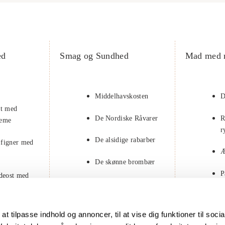
ed
Smag og Sundhed
Mad med 
Middelhavskosten
D
at med
De Nordiske Råvarer
R
reme
r
De alsidige rabarber
 figner med
Æ
De skønne brombær
P
edeost med
F
 med
at tilpasse indhold og annoncer, til at vise dig funktioner til soci
lk