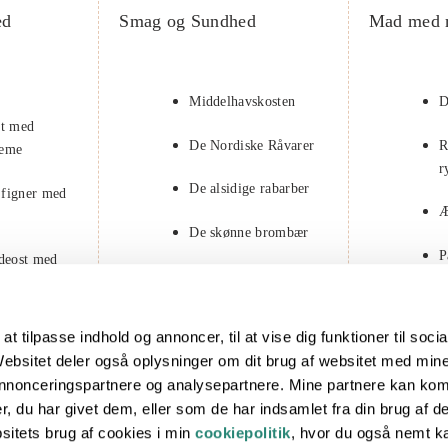
ed
Smag og Sundhed
Mad med 
Middelhavskosten
D
at med
De Nordiske Råvarer
R
reme
r
De alsidige rabarber
 figner med
Æ
De skønne brombær
P
edeost med
F
 med
at tilpasse indhold og annoncer, til at vise dig funktioner til soci
lk
. Websitet deler også oplysninger om dit brug af websitet med min
 annonceringspartnere og analysepartnere. Mine partnere kan ko
ed ristede
, du har givet dem, eller som de har indsamlet fra din brug af de
itets brug af cookies i min
cookiepolitik
, hvor du også nemt k