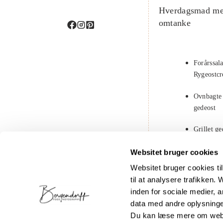
Hverdagsmad m
omtanke
Forårssal
Rygeostc
Ovnbagte
gedeost
Grillet g
solbær
Websitet bruger cookies
Chiagrød
Websitet bruger cookies til 
kokosmæ
til at analysere trafikken
inden for sociale medier,
Rissalat m
data med andre oplysninger
kikærter
Du kan læse mere om webs