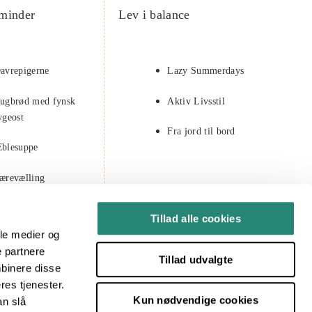
minder
Lev i balance
avrepigerne
Lazy Summerdays
ugbrød med fynsk
Aktiv Livsstil
ygeost
Fra jord til bord
blesuppe
ærevælling
astelavn
Tillad alle cookies
ale medier og
e partnere
Tillad udvalgte
mbinere disse
res tjenester.
Kun nødvendige cookies
an slå