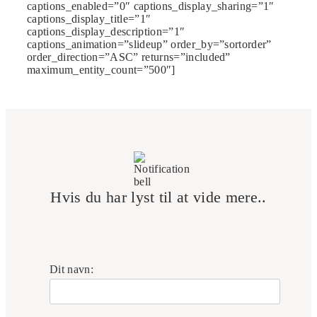
captions_enabled=”0″ captions_display_sharing=”1″
captions_display_title=”1″
captions_display_description=”1″
captions_animation=”slideup” order_by=”sortorder”
order_direction=”ASC” returns=”included”
maximum_entity_count=”500″]
Hvis du har lyst til at vide mere..
Dit navn: