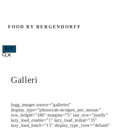
Hop
til
indhold
FOOD BY BERGENDORFF
MENU
Galleri
[ngg_images source=”galleries”
display_type=”photocrati-nextgen_pro_mosaic”
row_height=”180″ margins=”5″ last_row=”justify”
lazy_load_enable=”1″ lazy_load_initial=”35″
lazy_load_batch=”15″ display_type_view=”default”