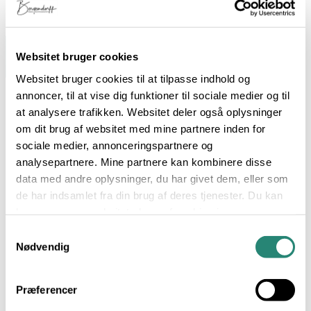
Websitet bruger cookies
Websitet bruger cookies til at tilpasse indhold og
annoncer, til at vise dig funktioner til sociale medier og til
at analysere trafikken. Websitet deler også oplysninger
om dit brug af websitet med mine partnere inden for
sociale medier, annonceringspartnere og
analysepartnere. Mine partnere kan kombinere disse
data med andre oplysninger, du har givet dem, eller som
de har indsamlet fra din brug af deres tjenester. Du kan
læse mere om websitets brug af cookies i
Hverdagsmad med omtanke
min
cookiepolitik
, hvor du også nemt kan slå cookies
Samtykkevalg
fra.
Nødvendig
Forårssalat med Rygeostcreme
Præferencer
Ovnbagte figner med gedeost