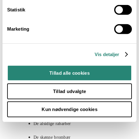
Statistik
Grillet gedeost med solbær
Chiagrød med kokosmælk
Marketing
Rissalat med ristede kikærter
Vis detaljer
Smag og Sundhed
Tillad alle cookies
Tillad udvalgte
Middelhavskosten
Kun nødvendige cookies
De Nordiske Råvarer
De alsidige rabarber
De skønne brombær