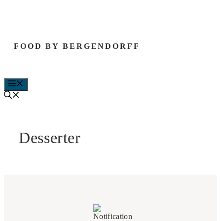
Hop
til
indhold
FOOD BY BERGENDORFF
MENU
Desserter