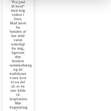
"Fra jord
til bord"
med mig
videre i
livet.
Mad lavet
fra
bunden af
har altid
været
naturligt
for mig,
ligesom
den
bredere
sammenhæng
og de
traditioner
vores kost
er en del
af, er en
stor kilde
til
inspiration.
Min
begejstring