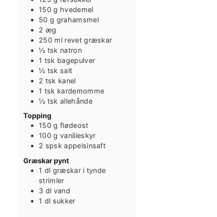
150
g
hvedemel
50
g
grahamsmel
2
æg
250
ml
revet græskar
½
tsk
natron
1
tsk
bagepulver
½
tsk
salt
2
tsk
kanel
1
tsk
kardemomme
½
tsk
allehånde
Topping
150
g
flødeost
100
g
vanilieskyr
2
spsk
appelsinsaft
Græskar pynt
1
dl
græskar i tynde
strimler
3
dl
vand
1
dl
sukker