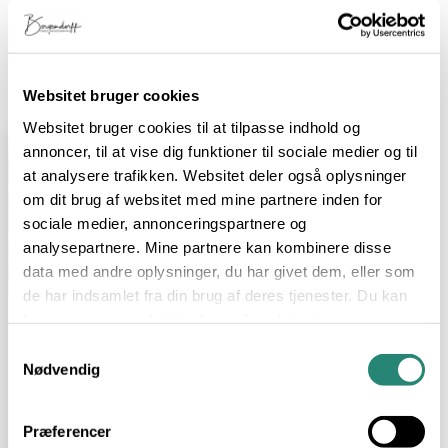
Fra busk til bord
Websitet bruger cookies
Websitet bruger cookies til at tilpasse indhold og
annoncer, til at vise dig funktioner til sociale medier og til
at analysere trafikken. Websitet deler også oplysninger
om dit brug af websitet med mine partnere inden for
sociale medier, annonceringspartnere og
analysepartnere. Mine partnere kan kombinere disse
data med andre oplysninger, du har givet dem, eller som
de har indsamlet fra din brug af deres tjenester. Du kan
læse mere om websitets brug af cookies i
min
cookiepolitik
, hvor du også nemt kan slå cookies
Samtykkevalg
Velkommen
fra.
Nødvendig
til
Food
Præferencer
by