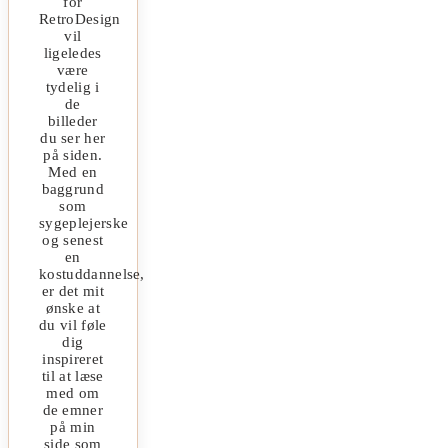
for
RetroDesign
vil
ligeledes
være
tydelig i
de
billeder
du ser her
på siden.
Med en
baggrund
som
sygeplejerske
og senest
en
kostuddannelse,
er det mit
ønske at
du vil føle
dig
inspireret
til at læse
med om
de emner
på min
side som