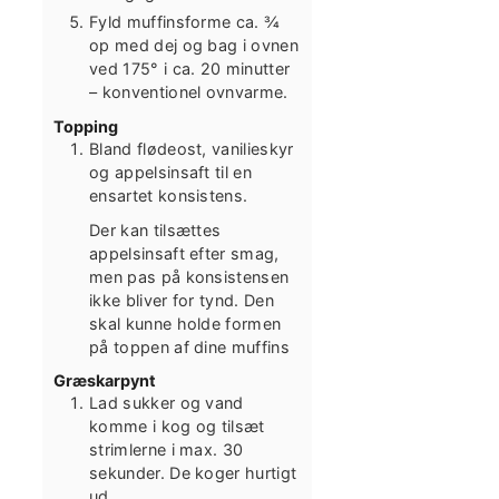
Fyld muffinsforme ca. ¾
op med dej og bag i ovnen
ved 175° i ca. 20 minutter
– konventionel ovnvarme.
Topping
Bland flødeost, vanilieskyr
og appelsinsaft til en
ensartet konsistens.
Der kan tilsættes
appelsinsaft efter smag,
men pas på konsistensen
ikke bliver for tynd. Den
skal kunne holde formen
på toppen af dine muffins
Græskarpynt
Lad sukker og vand
komme i kog og tilsæt
strimlerne i max. 30
sekunder. De koger hurtigt
ud.