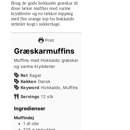
Brug de gode hokkaido græskar til
disse lækre muffins med varme
krydderier og en lækker topping
med flot orange top fra hokkaido
strimler kogt i sukkerlage.
Print
Græskarmuffins
Muffins med Hokkaido græskar
og varme krydderier
Ret
Kager
Køkken
Dansk
Keyword
Hokkaido, Muffins
Servings
12
stk
Ingredienser
Muffindej
1
dl
olie
125
g
rørsukker