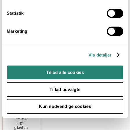
Bergendorff
Statistik
Velkommen
til Food
by
Marketing
Bergendorff,
fyldt med
visuel
inspiration,
opskrifter
Vis detaljer
og
blogindlæg
om kost
Tillad alle cookies
og sund
livsstil.
Inspireret
af det
Tillad udvalgte
smukke
Sydfyn,
hvor jeg
Kun nødvendige cookies
er født og
opvokset,
har jeg
taget
glæden