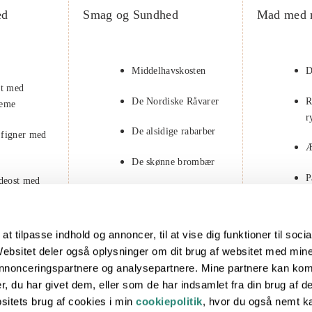
ed
Smag og Sundhed
Mad med 
Middelhavskosten
D
at med
De Nordiske Råvarer
R
reme
r
De alsidige rabarber
 figner med
Æ
De skønne brombær
P
edeost med
F
 med
at tilpasse indhold og annoncer, til at vise dig funktioner til soci
lk
. Websitet deler også oplysninger om dit brug af websitet med min
 annonceringspartnere og analysepartnere. Mine partnere kan ko
ed ristede
, du har givet dem, eller som de har indsamlet fra din brug af de
itets brug af cookies i min
cookiepolitik
, hvor du også nemt k