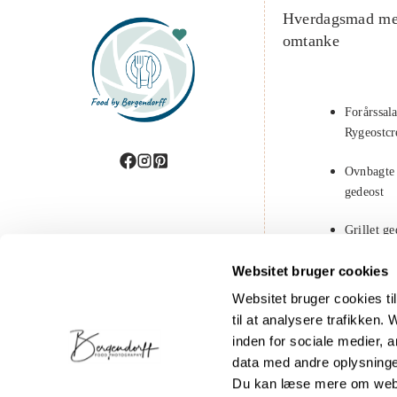
Hverdagsmad m
omtanke
Forårssal
Rygeostc
Ovnbagte
gedeost
Grillet g
solbær
Websitet bruger cookies
Chiagrød
Websitet bruger cookies til 
kokosmæ
til at analysere trafikken
inden for sociale medier,
Rissalat m
data med andre oplysninger
kikærter
Du kan læse mere om webs