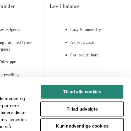
minder
Lev i balance
avrepigerne
Lazy Summerdays
ugbrød med fynsk
Aktiv Livsstil
ygeost
Fra jord til bord
blesuppe
ærevælling
astelavn
Tillad alle cookies
ale medier og
e partnere
Tillad udvalgte
mbinere disse
res tjenester.
Kun nødvendige cookies
an slå