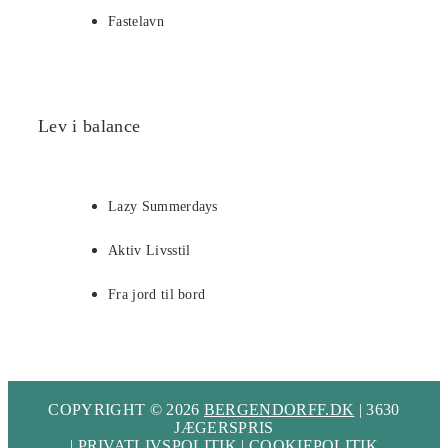
Fastelavn
Lev i balance
Lazy Summerdays
Aktiv Livsstil
Fra jord til bord
COPYRIGHT © 2026
BERGENDORFF.DK
| 3630
JÆGERSPRIS
|
PRIVATLIVSPOLITIK
|
COOKIEPOLITIK