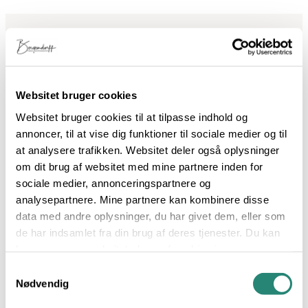
Websitet bruger cookies
Hvis du har lyst til at vide mere..
Websitet bruger cookies til at tilpasse indhold og
annoncer, til at vise dig funktioner til sociale medier og til
at analysere trafikken. Websitet deler også oplysninger
om dit brug af websitet med mine partnere inden for
Dit navn:
sociale medier, annonceringspartnere og
analysepartnere. Mine partnere kan kombinere disse
data med andre oplysninger, du har givet dem, eller som
Din e-mail:
de har indsamlet fra din brug af deres tjenester. Du kan
læse mere om websitets brug af cookies i
min
cookiepolitik
, hvor du også nemt kan slå cookies
Samtykkevalg
Ved at tilmelde dig accepterer du, at vi behandler
fra.
Nødvendig
dine oplysninger i overensstemmelse med vores
privatlivspolitik
.