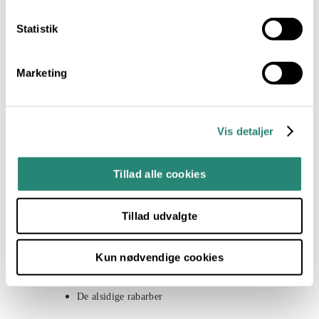
Ovnbagte figner med gedeost
Statistik
Grillet gedeost med solbær
Chiagrød med kokosmælk
Marketing
Rissalat med ristede kikærter
Vis detaljer
Tillad alle cookies
Smag og Sundhed
Tillad udvalgte
Middelhavskosten
Kun nødvendige cookies
De Nordiske Råvarer
De alsidige rabarber