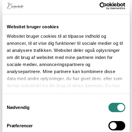
Websitet bruger cookies
Websitet bruger cookies til at tilpasse indhold og
annoncer, til at vise dig funktioner til sociale medier og til
at analysere trafikken. Websitet deler også oplysninger
om dit brug af websitet med mine partnere inden for
sociale medier, annonceringspartnere og
analysepartnere. Mine partnere kan kombinere disse
data med andre oplysninger, du har givet dem, eller som
de har indsamlet fra din brug af deres tjenester. Du kan
læse mere om websitets brug af cookies i
Hverdagsmad med omtanke
min
cookiepolitik
, hvor du også nemt kan slå cookies
Samtykkevalg
fra.
Nødvendig
Forårssalat med Rygeostcreme
Præferencer