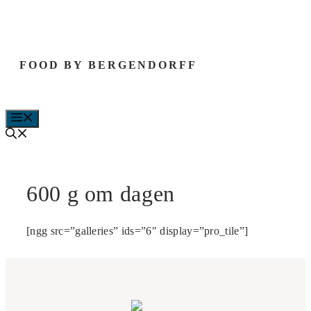
Hop
til
indhold
FOOD BY BERGENDORFF
MENU
600 g om dagen
[ngg src=”galleries” ids=”6″ display=”pro_tile”]